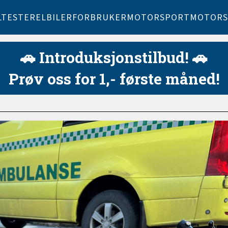
LTESTER
ELBILER
FORBRUKER
MOTORSPORT
MOTORS
🚗 Introduksjonstilbud! 🚗
Prøv oss for 1,- første måned!