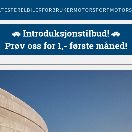
LTESTER
ELBILER
FORBRUKER
MOTORSPORT
MOTORS
🚗 Introduksjonstilbud! 🚗
Prøv oss for 1,- første måned!