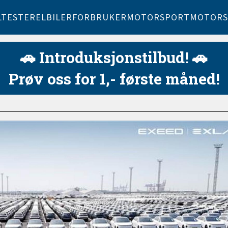
LTESTER
ELBILER
FORBRUKER
MOTORSPORT
MOTORS
🚗 Introduksjonstilbud! 🚗
Prøv oss for 1,- første måned!