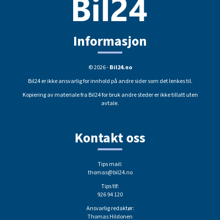
Informasjon
© 2026 -
Bil24.no
Bil24 er ikke ansvarlig for innhold på andre sider som det lenkes til.
Kopiering av materiale fra Bil24 for bruk andre steder er ikke tillatt uten
avtale.
Kontakt oss
Tips mail:
thomas@bil24.no
Tips tlf:
926 94 120
Ansvarlig redaktør:
Thomas Hildonen