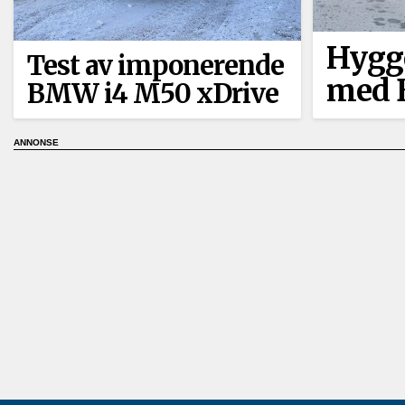
Hygge
Test av imponerende
med 
BMW i4 M50 xDrive