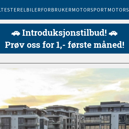
LTESTER
ELBILER
FORBRUKER
MOTORSPORT
MOTORS
🚗 Introduksjonstilbud! 🚗
Prøv oss for 1,- første måned!