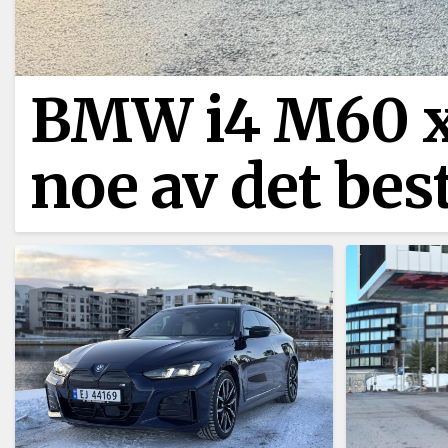
BMW i4 M60 xD
noe av det bes