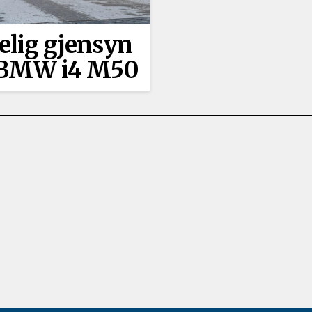
lig gjensyn
BMW i4 M50