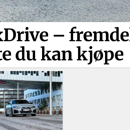
rive –⁠ fremde
te du kan kjøpe