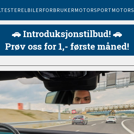
LTESTER
ELBILER
FORBRUKER
MOTORSPORT
MOTORS
🚗 Introduksjonstilbud! 🚗
Prøv oss for 1,- første måned!