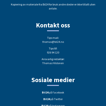
Kopiering av materiale fra Bil24 for bruk andre steder er ikke tillatt uten
avtale.
Kontakt oss
Tips mail:
thomas@bil24.no
Tips tlf:
926 94 120
Ansvarlig redaktør:
Thomas Hildonen
Sosiale medier
Bil24
på Facebook
Bil24
på Twitter
Bil24
på Instagram