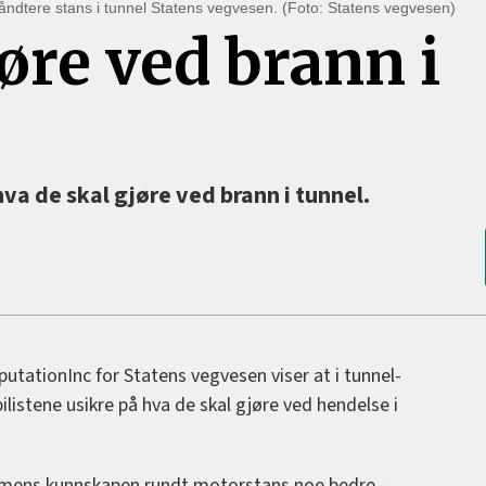
håndtere stans i tunnel Statens vegvesen. (Foto: Statens vegvesen)
jøre ved brann i
 hva de skal gjøre ved brann i tunnel.
tationInc for Statens vegvesen viser at i tunnel-
ilistene usikre på hva de skal gjøre ved hendelse i
, mens kunnskapen rundt motorstans noe bedre –