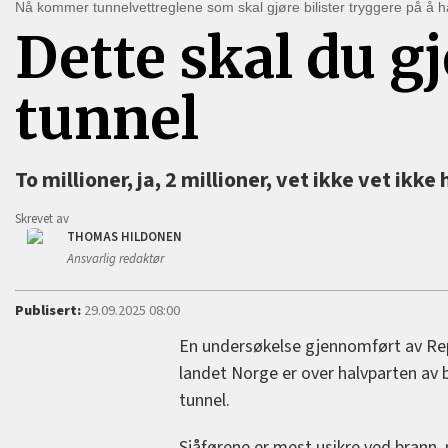
Nå kommer tunnelvettreglene som skal gjøre bilister tryggere på å 
Dette skal du g
tunnel
To millioner, ja, 2 millioner, vet ikke vet ikke
Skrevet av
THOMAS HILDONEN
Ansvarlig redaktør
Publisert:
29.09.2025 08:00
En undersøkelse gjennomført av Repu
landet Norge er over halvparten av b
tunnel.
Sjåførene er mest usikre ved brann