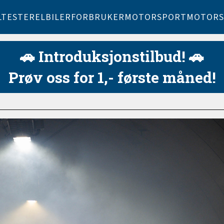
LTESTER
ELBILER
FORBRUKER
MOTORSPORT
MOTORS
🚗 Introduksjonstilbud! 🚗
Prøv oss for 1,- første måned!