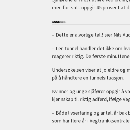
men fortsatt oppgir 45 prosent at d
– Dette er alvorlige tall! sier Nils 
– I en tunnel handler det ikke om hv
reagerer riktig. De første minuttene
Undersøkelsen viser at jo eldre og m
på å håndtere en tunnelsituasjon.
Kvinner og unge sjåfører oppgir å væ
kjennskap til riktig adferd, ifølge V
– Både livserfaring og antall år bak be
som har flere år i Vegtrafikksentrale