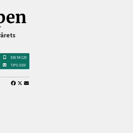
ppen
rårets
926 94 120
TIPS OSS!