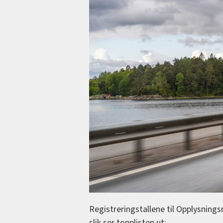
Registreringstallene til Opplysningsr
slik ser topplisten ut: