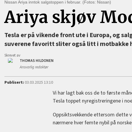
Nissan Ariya inntok salgstoppen i februar. (Fotos: Nissan)
Ariya skjøv Mod
Tesla er på vikende front ute i Europa, og sal
suverene favoritt sliter også litt i motbakke
Skrevet av
THOMAS HILDONEN
Ansvarlig redaktør
Publisert:
03.03.2025 13:10
Vi har lagt bak oss de to første må
Tesla toppet nyregistreringene i noe
Oppsiktsvekkende ettersom dette va
nærmere hver femte nybil på norske