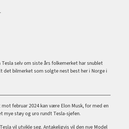
r
 Tesla selv om siste års folkemerket har snublet
alt det bilmerket som solgte nest best her i Norge i
t mot februar 2024 kan være Elon Musk, for med en
det mye støy og uro rundt Tesla-sjefen.
esla vil utvikle seg. Antakeligvis vil den nye Model