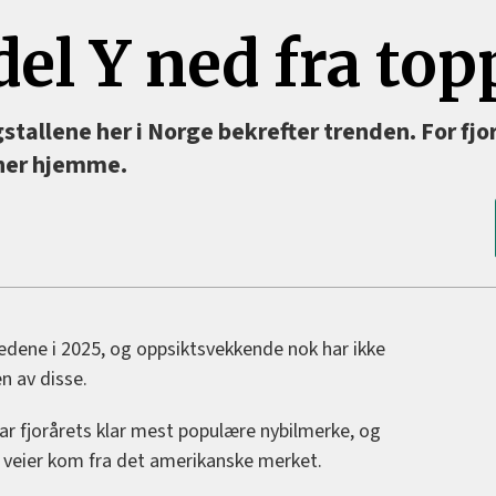
el Y ned fra to
gstallene her i Norge bekrefter trenden. For fjo
 her hjemme.
nedene i 2025, og oppsiktsvekkende nok har ikke
n av disse.
r fjorårets klar mest populære nybilmerke, og
 veier kom fra det amerikanske merket.