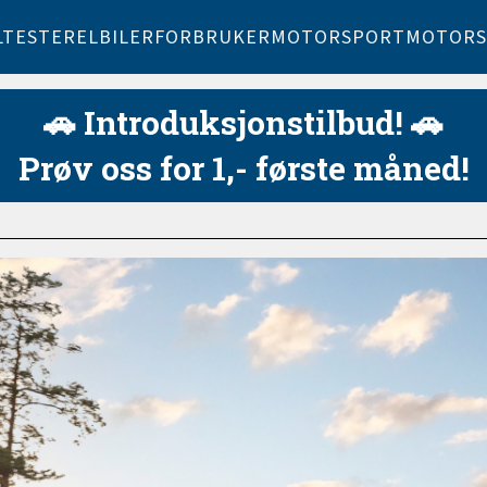
LTESTER
ELBILER
FORBRUKER
MOTORSPORT
MOTORS
🚗 Introduksjonstilbud! 🚗
Prøv oss for 1,- første måned!