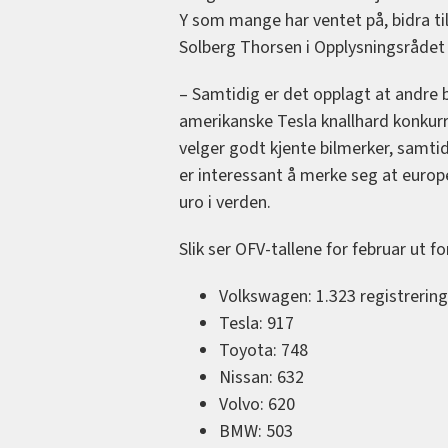
Y som mange har ventet på, bidra til
Solberg Thorsen i Opplysningsrådet 
– Samtidig er det opplagt at andre b
amerikanske Tesla knallhard konkurra
velger godt kjente bilmerker, samtid
er interessant å merke seg at europ
uro i verden.
Slik ser OFV-tallene for februar ut f
Volkswagen: 1.323 registrering
Tesla: 917
Toyota: 748
Nissan: 632
Volvo: 620
BMW: 503