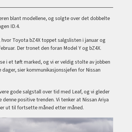
eren blant modellene, og solgte over det dobbelte
gen ID.4.
, hvor Toyota bZ4X toppet salgslisten i januar og
i februar. Der tronet den foran Model Y og bZ4X.
e i et tøft marked, og vi er veldig stolte av jobben
e dager, sier kommunikasjonssjefen for Nissan
vere gode salgstall over tid med Leaf, og vi gleder
te denne positive trenden. Vi tenker at Nissan Ariya
ser ut til fortsette måned etter måned.