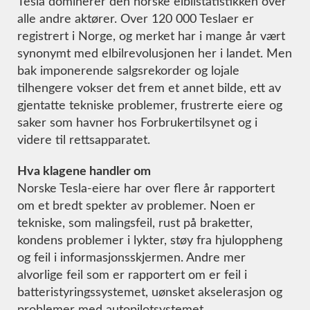
Tesla dominerer den norske elbilstatistikken over
alle andre aktører. Over 120 000 Teslaer er
registrert i Norge, og merket har i mange år vært
synonymt med elbilrevolusjonen her i landet. Men
bak imponerende salgsrekorder og lojale
tilhengere vokser det frem et annet bilde, ett av
gjentatte tekniske problemer, frustrerte eiere og
saker som havner hos Forbrukertilsynet og i
videre til rettsapparatet.
Hva klagene handler om
Norske Tesla-eiere har over flere år rapportert
om et bredt spekter av problemer. Noen er
tekniske, som malingsfeil, rust på braketter,
kondens problemer i lykter, støy fra hjuloppheng
og feil i informasjonsskjermen. Andre mer
alvorlige feil som er rapportert om er feil i
batteristyringssystemet, uønsket akselerasjon og
problemer med autopilotsystemet.