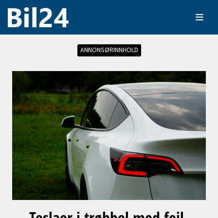
ANNONSØRINNHOLD
Teslaer i trøbbel med feil,