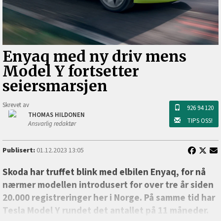
Enyaq med ny driv mens
Model Y fortsetter
seiersmarsjen
Skrevet av
926 94 120
THOMAS HILDONEN
TIPS OSS!
Ansvarlig redaktør
Publisert:
01.12.2023 13:05
Skoda har truffet blink med elbilen Enyaq, for nå
nærmer modellen introdusert for over tre år siden
20.000 registreringer her i Norge. På samme tid har
Tesla Model Y rundet det antallet på 11 måneder.