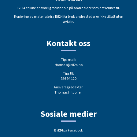
Bil24 er ikke ansvarlig for innhold på andre sider som det lenkes til.
Kopiering av materiale fra Bil24 for bruk andre steder er ikke tillatt uten
avtale.
Kontakt oss
Tips mail:
thomas@bil24.no
Tips tlf:
926 94 120
Ansvarlig redaktør:
Thomas Hildonen
Sosiale medier
Bil24
på Facebook