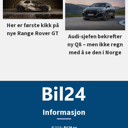
Her er første kikk på
nye Range Rover GT
Audi-sjefen bekrefter
ny Q8 –⁠ men ikke regn
med å se den i Norge
Informasjon
© 2026 -
Bil24.no