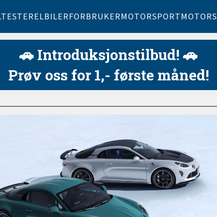
LTESTER
ELBILER
FORBRUKER
MOTORSPORT
MOTORS
🚗 Introduksjonstilbud! 🚗
Prøv oss for 1,- første måned!