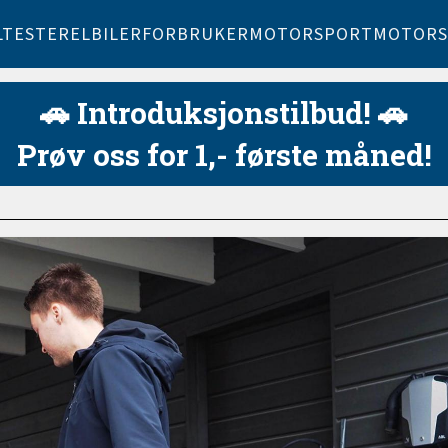
LTESTER
ELBILER
FORBRUKER
MOTORSPORT
MOTORS
🚗 Introduksjonstilbud! 🚗
Prøv oss for 1,- første måned!