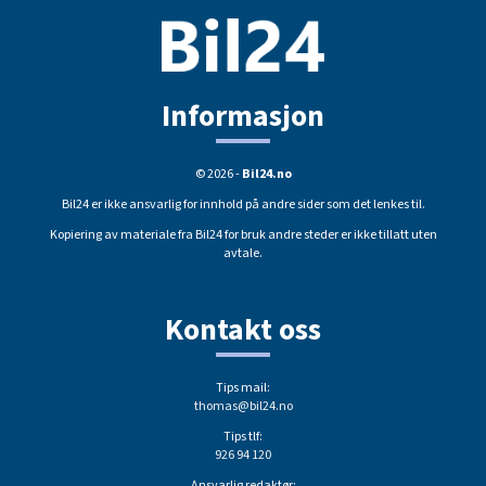
Informasjon
© 2026 -
Bil24.no
Bil24 er ikke ansvarlig for innhold på andre sider som det lenkes til.
Kopiering av materiale fra Bil24 for bruk andre steder er ikke tillatt uten
avtale.
Kontakt oss
Tips mail:
thomas@bil24.no
Tips tlf:
926 94 120
Ansvarlig redaktør: