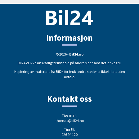
Informasjon
© 2026 -
Bil24.no
Bil24 er ikke ansvarlig for innhold på andre sider som det lenkes til.
Kopiering av materiale fra Bil24 for bruk andre steder er ikke tillatt uten
avtale.
Kontakt oss
Tips mail:
thomas@bil24.no
Tips tlf:
926 94 120