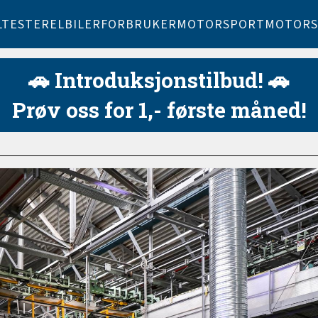
LTESTER
ELBILER
FORBRUKER
MOTORSPORT
MOTORS
🚗 Introduksjonstilbud! 🚗
Prøv oss for 1,- første måned!