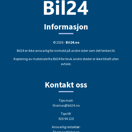
Informasjon
© 2026 -
Bil24.no
Bil24 er ikke ansvarlig for innhold på andre sider som det lenkes til.
Kopiering av materiale fra Bil24 for bruk andre steder er ikke tillatt uten
avtale.
Kontakt oss
Tips mail:
thomas@bil24.no
Tips tlf:
926 94 120
Ansvarlig redaktør: