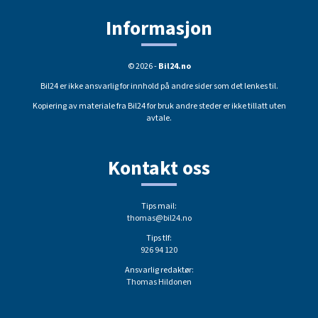
Informasjon
© 2026 -
Bil24.no
Bil24 er ikke ansvarlig for innhold på andre sider som det lenkes til.
Kopiering av materiale fra Bil24 for bruk andre steder er ikke tillatt uten
avtale.
Kontakt oss
Tips mail:
thomas@bil24.no
Tips tlf:
926 94 120
Ansvarlig redaktør:
Thomas Hildonen