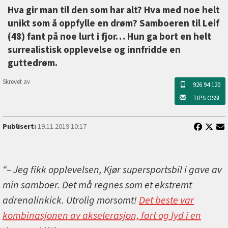
Hva gir man til den som har alt? Hva med noe helt
unikt som å oppfylle en drøm? Samboeren til Leif
(48) fant på noe lurt i fjor… Hun ga bort en helt
surrealistisk opplevelse og innfridde en
guttedrøm.
Skrevet av
926 94 120
TIPS OSS!
Publisert:
19.11.2019 10:17
“– Jeg fikk opplevelsen, Kjør supersportsbil i gave av
min samboer. Det må regnes som et ekstremt
adrenalinkick. Utrolig morsomt!
Det beste var
kombinasjonen av akselerasjon, fart og lyd i en