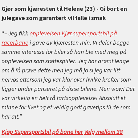
Gjør som kjæresten til Helene (23) - Gi bort en
julegave som garantert vil falle i smak
“
– Jeg fikk
opplevelsen Kjør supersportsbil på
racerbane
i gave av kjæresten min. Vi deler begge
samme interesse for biler så han ble med meg på
opplevelsen som støttespiller. Jeg har drømt lenge
om å få prøve dette men jeg må jo si jeg var litt
nervøs ettersom jeg var klar over hvilke krefter som
ligger under panseret på disse bilene. Men wow! Det
var virkelig en helt rå fartsopplevelse! Absolutt et
minne for livet og et veldig godt gavetips til de som
har alt.”
Kjøp Supersportsbil på bane her
Velg mellom 38