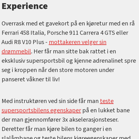
Experience
Overrask med et gavekort på en kjøretur med en rå
Ferrari 458 Italia, Porsche 911 Carrera 4 GTS eller
Audi R8 V10 Plus -
mottakeren velger sin
drømmebil
. Her får man sitte bak rattet i en
eksklusiv supersportsbil og kjenne adrenalinet spre
seg i kroppen når den store motoren under
panseret våkner til liv!
Med instruktøren ved sin side får man
teste
supersportsbilens egenskaper
på en lukket bane
der man gjennomfører 3x akselerasjonsteser.
Deretter får man kjøre bilen to ganger i en
slalåmbane og teste bilens kjøreegenskaper med