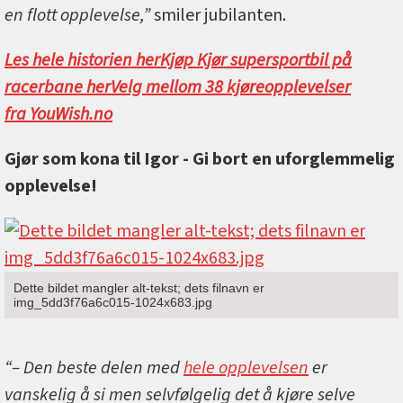
en flott opplevelse,”
smiler jubilanten.
Les hele historien her
Kjøp Kjør supersportbil på
racerbane her
Velg mellom 38 kjøreopplevelser
fra YouWish.no
Gjør som kona til Igor - Gi bort en uforglemmelig
opplevelse!
Dette bildet mangler alt-tekst; dets filnavn er
img_5dd3f76a6c015-1024x683.jpg
“– Den beste delen med
hele opplevelsen
er
vanskelig å si men selvfølgelig det å kjøre selve