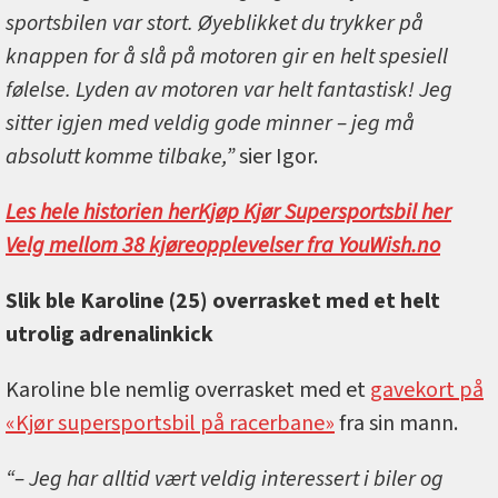
sportsbilen var stort. Øyeblikket du trykker på
knappen for å slå på motoren gir en helt spesiell
følelse. Lyden av motoren var helt fantastisk! Jeg
sitter igjen med veldig gode minner – jeg må
absolutt komme tilbake,”
sier Igor.
Les hele historien her
Kjøp Kjør Supersportsbil her
Velg mellom 38 kjøreopplevelser fra YouWish.no
Slik ble Karoline (25) overrasket med et helt
utrolig adrenalinkick
Karoline ble nemlig overrasket med et
gavekort på
«Kjør supersportsbil på racerbane»
fra sin mann.
“– Jeg har alltid vært veldig interessert i biler og