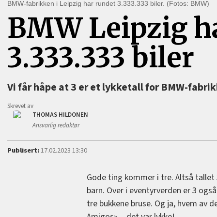
BMW-fabrikken i Leipzig har rundet 3.333.333 biler. (Fotos: BMW)
BMW Leipzig h
3.333.333 biler
Vi får håpe at 3 er et lykketall for BMW-fabrik
Skrevet av
THOMAS HILDONEN
Ansvarlig redaktør
Publisert:
17.02.2023 13:30
Gode ting kommer i tre. Altså tallet 
barn. Over i eventyrverden er 3 også 
tre bukkene bruse. Og ja, hvem av d
Amigos» ‒ det var lykke!