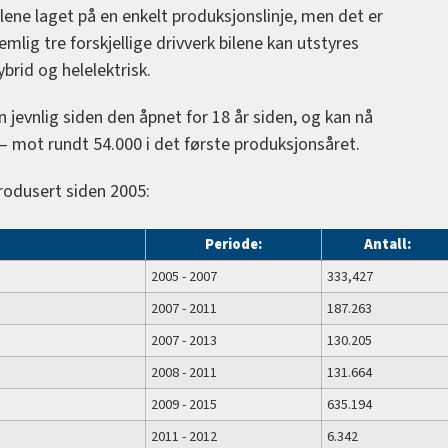
ilene laget på en enkelt produksjonslinje, men det er
mlig tre forskjellige drivverk bilene kan utstyres
brid og helelektrisk.
n jevnlig siden den åpnet for 18 år siden, og kan nå
t – mot rundt 54.000 i det første produksjonsåret.
produsert siden 2005:
Periode:
Antall:
2005 - 2007
333,427
2007 - 2011
187.263
2007 - 2013
130.205
2008 - 2011
131.664
2009 - 2015
635.194
2011 - 2012
6.342