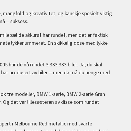
, mangfold og kreativitet, og kanskje spesielt viktig
nå ‒ suksess.
n milepæl de akkurat har rundet, men det er faktisk
ltimate lykkenummeret. En skikkelig dose med lykke
005 har de nå rundet 3.333.333 biler. Ja, du skal
en har produsert av biler ‒ men da må du henge med
 nok tre modeller, BMW 1-serie, BMW 2-serie Gran
 Og det var lillesøsteren av disse som rundet
apert i Melbourne Red metallic med svarte