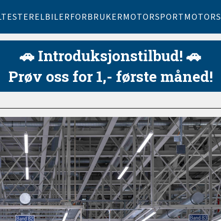
LTESTER
ELBILER
FORBRUKER
MOTORSPORT
MOTORS
🚗 Introduksjonstilbud! 🚗
Prøv oss for 1,- første måned!