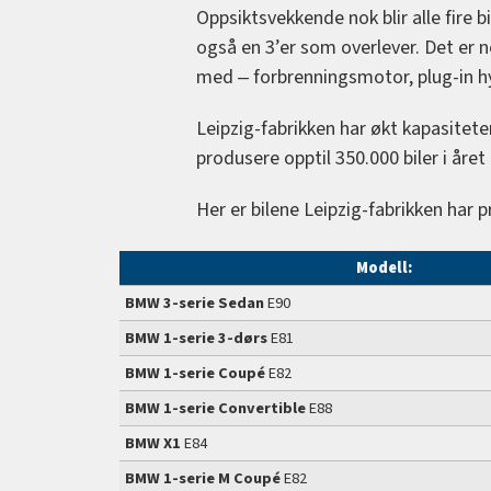
Oppsiktsvekkende nok blir alle fire b
også en 3’er som overlever. Det er ne
med ‒ forbrenningsmotor, plug-in hy
Leipzig-fabrikken har økt kapasitete
produsere opptil 350.000 biler i åre
Her er bilene Leipzig-fabrikken har 
Modell:
BMW 3-serie Sedan
E90
BMW 1-serie 3-dørs
E81
BMW 1-serie Coupé
E82
BMW 1-serie Convertible
E88
BMW X1
E84
BMW 1-serie M Coupé
E82