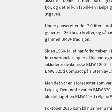
aksenter. Denne litt mer sportslige
fjor, og det er kun fabrikken i Leipz
utgaven.
Under panseret er det 2.0-liters 
genererer 265 hestekrefter, og såpa
gammel BMW-tradisjon.
Siden 1960-tallet har forkortelsen «
Internazionale», og er et kjennetegn
inkluderer de ikoniske BMW 1800 T
BMW 325ti Compact på slutten av 19
Men det var en storesøster som var 
Leipzig. Den første var en BMW 320i
ble det laget en BMW 116d i Alpine W
I oktober 2016 kom bil nummer 2 mil