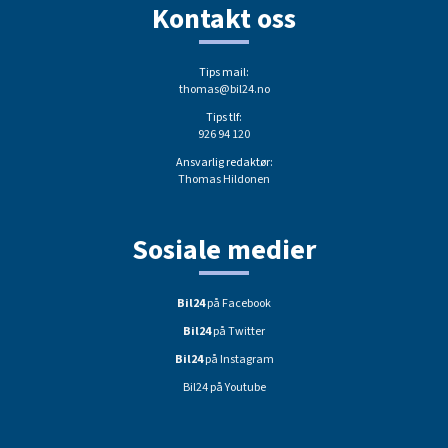
Kontakt oss
Tips mail:
thomas@bil24.no
Tips tlf:
926 94 120
Ansvarlig redaktør:
Thomas Hildonen
Sosiale medier
Bil24
på Facebook
Bil24
på Twitter
Bil24
på Instagram
Bil24 på Youtube