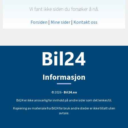
Vi fant ikke siden du forsøker å nå.
Forsiden
|
Mine sider
|
Kontakt oss
Informasjon
© 2026 -
Bil24.no
Bil24 er ikke ansvarlig for innhold på andre sider som det lenkes til.
Kopiering av materiale fra Bil24 for bruk andre steder er ikke tillatt uten
avtale.