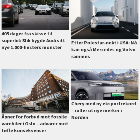
405 dager fra skisse til
superbil: Slik bygde Audi sitt
Etter Polestar-nekt i USA: Nå
nye 1.000-hesters monster
kan også Mercedes og Volvo
rammes
Chery med ny eksportrekord
–⁠ ruller ut nye merker i
Åpner for forbud mot fossile
Norden
varebiler i Oslo –⁠ advarer mot
tøffe konsekvenser