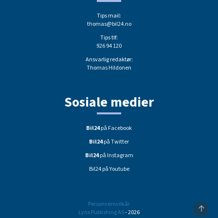
Tips mail:
thomas@bil24.no
Tips tlf:
926 94 120
Ansvarlig redaktør:
Thomas Hildonen
Sosiale medier
Bil24
på Facebook
Bil24
på Twitter
Bil24
på Instagram
Bil24 på Youtube
Personvernvilkår
Lynx Publishing AS
- 2026