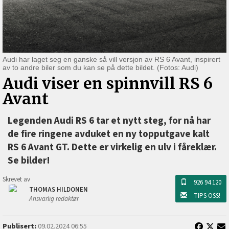
Audi har laget seg en ganske så vill versjon av RS 6 Avant, inspirert
av to andre biler som du kan se på dette bildet. (Fotos: Audi)
Audi viser en spinnvill RS 6
Avant
Legenden Audi RS 6 tar et nytt steg, for nå har
de fire ringene avduket en ny topputgave kalt
RS 6 Avant GT. Dette er virkelig en ulv i fåreklær.
Se bilder!
Skrevet av
926 94 120
THOMAS HILDONEN
TIPS OSS!
Ansvarlig redaktør
Publisert:
09.02.2024 06:55